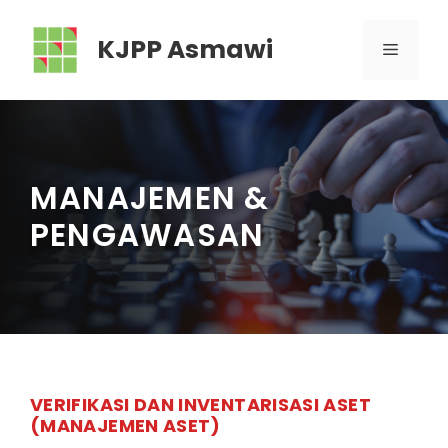
Skip
to
KJPP Asmawi
MENU
content
MANAJEMEN &
PENGAWASAN
VERIFIKASI DAN INVENTARISASI ASET
(MANAJEMEN ASET)